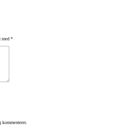
et med
*
eg kommenterer.