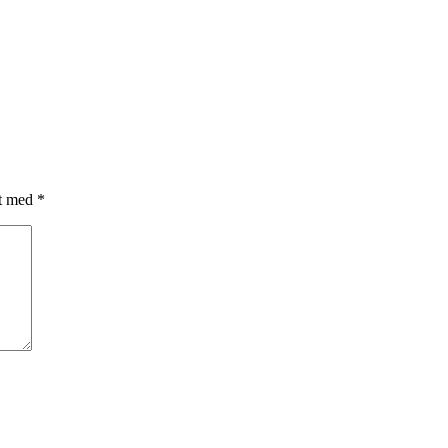
et med
*