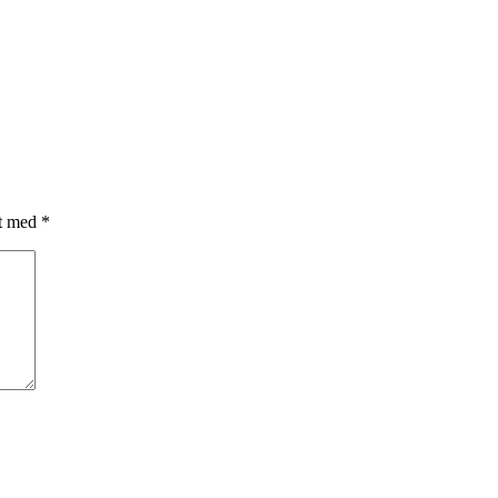
et med
*