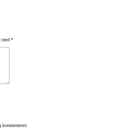
et med
*
eg kommenterer.