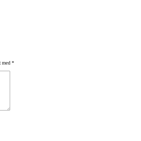
et med
*